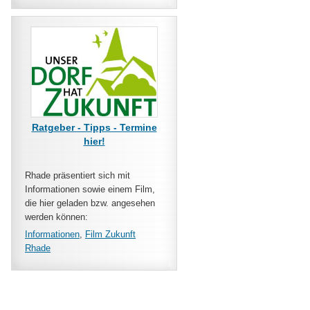
Ratgeber - Tipps - Termine
hier!
Rhade präsentiert sich mit
Informationen sowie einem Film,
die hier geladen bzw. angesehen
werden können:
Informati
onen
,
Film Zukunft
Rhade